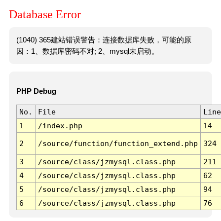
Database Error
(1040) 365建站错误警告：连接数据库失败，可能的原
因：1、数据库密码不对; 2、mysql未启动。
PHP Debug
No.
File
Line
1
/index.php
14
2
/source/function/function_extend.php
324
3
/source/class/jzmysql.class.php
211
4
/source/class/jzmysql.class.php
62
5
/source/class/jzmysql.class.php
94
6
/source/class/jzmysql.class.php
76