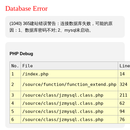
Database Error
(1040) 365建站错误警告：连接数据库失败，可能的原
因：1、数据库密码不对; 2、mysql未启动。
PHP Debug
No.
File
Line
1
/index.php
14
2
/source/function/function_extend.php
324
3
/source/class/jzmysql.class.php
211
4
/source/class/jzmysql.class.php
62
5
/source/class/jzmysql.class.php
94
6
/source/class/jzmysql.class.php
76