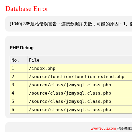
Database Error
(1040) 365建站错误警告：连接数据库失败，可能的原因：1、数
PHP Debug
No.
File
1
/index.php
2
/source/function/function_extend.php
3
/source/class/jzmysql.class.php
4
/source/class/jzmysql.class.php
5
/source/class/jzmysql.class.php
6
/source/class/jzmysql.class.php
www.365jz.com
已经将此