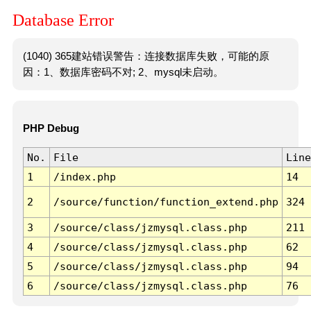
Database Error
(1040) 365建站错误警告：连接数据库失败，可能的原
因：1、数据库密码不对; 2、mysql未启动。
PHP Debug
No.
File
Line
1
/index.php
14
2
/source/function/function_extend.php
324
3
/source/class/jzmysql.class.php
211
4
/source/class/jzmysql.class.php
62
5
/source/class/jzmysql.class.php
94
6
/source/class/jzmysql.class.php
76