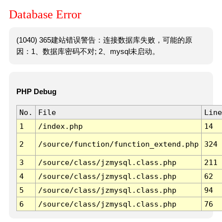
Database Error
(1040) 365建站错误警告：连接数据库失败，可能的原
因：1、数据库密码不对; 2、mysql未启动。
PHP Debug
No.
File
Line
1
/index.php
14
2
/source/function/function_extend.php
324
3
/source/class/jzmysql.class.php
211
4
/source/class/jzmysql.class.php
62
5
/source/class/jzmysql.class.php
94
6
/source/class/jzmysql.class.php
76