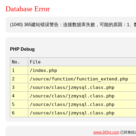
Database Error
(1040) 365建站错误警告：连接数据库失败，可能的原因：1、数
PHP Debug
No.
File
1
/index.php
2
/source/function/function_extend.php
3
/source/class/jzmysql.class.php
4
/source/class/jzmysql.class.php
5
/source/class/jzmysql.class.php
6
/source/class/jzmysql.class.php
www.365jz.com
已经将此