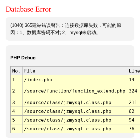
Database Error
(1040) 365建站错误警告：连接数据库失败，可能的原
因：1、数据库密码不对; 2、mysql未启动。
PHP Debug
No.
File
Line
1
/index.php
14
2
/source/function/function_extend.php
324
3
/source/class/jzmysql.class.php
211
4
/source/class/jzmysql.class.php
62
5
/source/class/jzmysql.class.php
94
6
/source/class/jzmysql.class.php
76