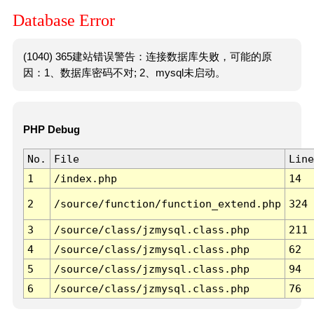
Database Error
(1040) 365建站错误警告：连接数据库失败，可能的原
因：1、数据库密码不对; 2、mysql未启动。
PHP Debug
No.
File
Line
1
/index.php
14
2
/source/function/function_extend.php
324
3
/source/class/jzmysql.class.php
211
4
/source/class/jzmysql.class.php
62
5
/source/class/jzmysql.class.php
94
6
/source/class/jzmysql.class.php
76