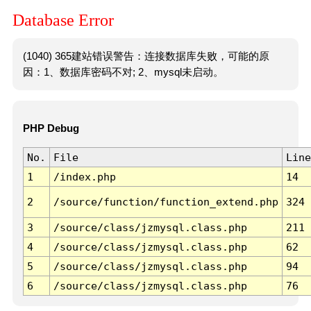
Database Error
(1040) 365建站错误警告：连接数据库失败，可能的原
因：1、数据库密码不对; 2、mysql未启动。
PHP Debug
No.
File
Line
1
/index.php
14
2
/source/function/function_extend.php
324
3
/source/class/jzmysql.class.php
211
4
/source/class/jzmysql.class.php
62
5
/source/class/jzmysql.class.php
94
6
/source/class/jzmysql.class.php
76