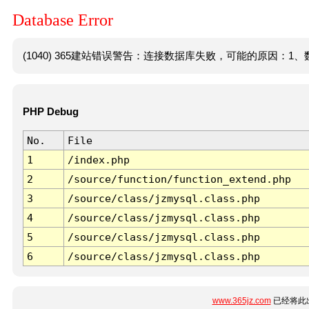
Database Error
(1040) 365建站错误警告：连接数据库失败，可能的原因：1、数
PHP Debug
No.
File
1
/index.php
2
/source/function/function_extend.php
3
/source/class/jzmysql.class.php
4
/source/class/jzmysql.class.php
5
/source/class/jzmysql.class.php
6
/source/class/jzmysql.class.php
www.365jz.com
已经将此