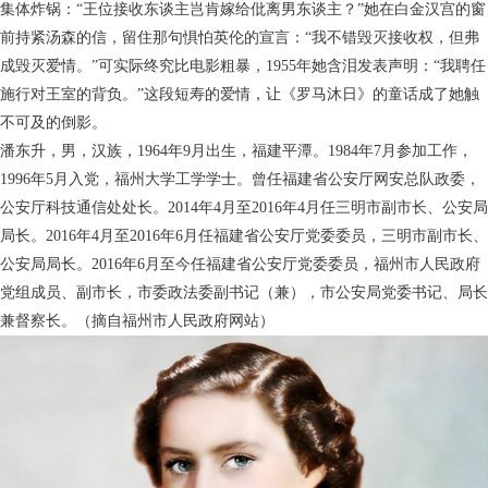
集体炸锅：“王位接收东谈主岂肯嫁给仳离男东谈主？”她在白金汉宫的窗
前持紧汤森的信，留住那句惧怕英伦的宣言：“我不错毁灭接收权，但弗
成毁灭爱情。”可实际终究比电影粗暴，1955年她含泪发表声明：“我聘任
施行对王室的背负。”这段短寿的爱情，让《罗马沐日》的童话成了她触
不可及的倒影。
潘东升，男，汉族，1964年9月出生，福建平潭。1984年7月参加工作，
1996年5月入党，福州大学工学学士。曾任福建省公安厅网安总队政委，
公安厅科技通信处处长。2014年4月至2016年4月任三明市副市长、公安局
局长。2016年4月至2016年6月任福建省公安厅党委委员，三明市副市长、
公安局局长。2016年6月至今任福建省公安厅党委委员，福州市人民政府
党组成员、副市长，市委政法委副书记（兼），市公安局党委书记、局长
兼督察长。（摘自福州市人民政府网站）