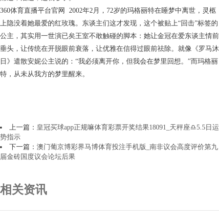
360体育直播平台官网 2002年2月，72岁的玛格丽特在睡梦中离世，灵柩
上隐没着她最爱的红玫瑰。东谈主们这才发现，这个被贴上“回击”标签的
公主，其实用一世演已矣王室不敢触碰的脚本：她让金冠在爱东谈主情前
垂头，让传统在开脱眼前衰落，让优雅在信得过眼前祛除。就像《罗马沐
日》遣散安妮公主说的：“我必须离开你，但我会在梦里回想。”而玛格丽
特，从未从我方的梦里醒来。
上一篇：
皇冠买球app正规嘛体育彩票开奖结果18091_天秤座♎5.5日运
势指示
下一篇：
澳门葡京博彩界马博体育投注手机版_南非议会高度评价第九
届金砖国度议会论坛后果
相关资讯