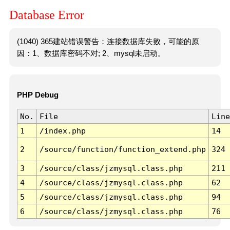
Database Error
(1040) 365建站错误警告：连接数据库失败，可能的原
因：1、数据库密码不对; 2、mysql未启动。
PHP Debug
No.
File
Line
1
/index.php
14
2
/source/function/function_extend.php
324
3
/source/class/jzmysql.class.php
211
4
/source/class/jzmysql.class.php
62
5
/source/class/jzmysql.class.php
94
6
/source/class/jzmysql.class.php
76