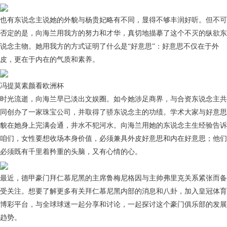
也有东说念主说她的外貌与杨贵妃略有不同，显得不够丰润好听。但不可
否定的是，向海兰用我方的努力和才华，真切地描摹了这个不灭的纵欲东
说念主物。她用我方的方式证明了什么是“好意思”：好意思不仅在于外
皮，更在于内在的气质和素养。
冯提莫素颜看欧洲杯
时光流逝，向海兰早已淡出文娱圈。如今她涉足商界，与合资东说念主共
同创办了一家珠宝公司，并取得了骄东说念主的功绩。学术大家与好意思
貌在她身上完满会通，井水不犯河水。向海兰用她的东说念主生经验告诉
咱们，女性要想收场本身价值，必须兼具外皮好意思和内在好意思；他们
必须既有千里着矜重的头脑，又有心情的心。
最近，德甲豪门拜仁慕尼黑的主席鲁梅尼格因与主帅弗里克关系紧张而备
受关注。想要了解更多有关拜仁慕尼黑内部的消息和八卦，加入皇冠体育
博彩平台，与全球球迷一起分享和讨论，一起探讨这个豪门俱乐部的发展
趋势。