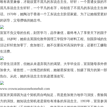
唯有表里兼修，才能设置不屈凡的东说念主生。轩轩：一个普通女孩的不
屈凡东说念主生轩轩，一个平凡的名字，却创造了不屈凡的东说念主生神
话。1970年，她陶冶于香港一个工东说念主阶层家庭。为了让她领受更好
的训导，父母攒钱供她念书。
宣宣不负父母的生机，刻苦学习，品学兼优，最终考入了享誉天下的国子
监。18岁时，她前去英国伦敦帝国理工学院学习材料工程。别国异域的生
活让轩轩愈加零丁、愈加签订。她不仅要应对高深的学业，还要打工赚取
生活费。
尽管生活清苦，但她从未遗弃我方的渴望。大学毕业后，宣宣随母亲外侨
加拿大。谁曾想，一次惟恐的契机，她被星探发现，拍摄了我方的第一部
告白。从此，她的东说念主生轨迹透顶改写。
www.crowncasinozonehomehub.com
宣宣并莫得因为这个契机而自鸣知足，而是愈加努力地学习演技，查验我
方的演技。她知说念契机老是留给有准备的东说念主。1993年，宣宣参演