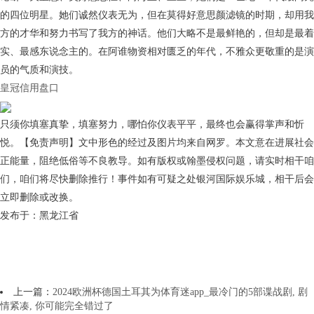
的四位明星。她们诚然仪表无为，但在莫得好意思颜滤镜的时期，却用我
方的才华和努力书写了我方的神话。他们大略不是最鲜艳的，但却是最着
实、最感东说念主的。在阿谁物资相对匮乏的年代，不雅众更敬重的是演
员的气质和演技。
皇冠信用盘口
只须你填塞真挚，填塞努力，哪怕你仪表平平，最终也会赢得掌声和忻
悦。【免责声明】文中形色的经过及图片均来自网罗。本文意在进展社会
正能量，阻绝低俗等不良教导。如有版权或翰墨侵权问题，请实时相干咱
们，咱们将尽快删除推行！事件如有可疑之处银河国际娱乐城，相干后会
立即删除或改换。
发布于：黑龙江省
上一篇：
2024欧洲杯德国土耳其为体育迷app_最冷门的5部谍战剧, 剧
情紧凑, 你可能完全错过了