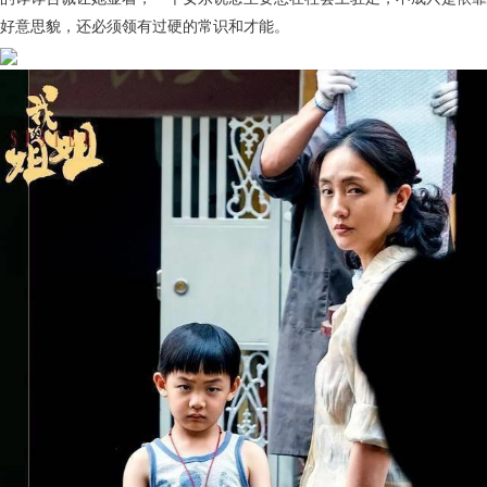
好意思貌，还必须领有过硬的常识和才能。