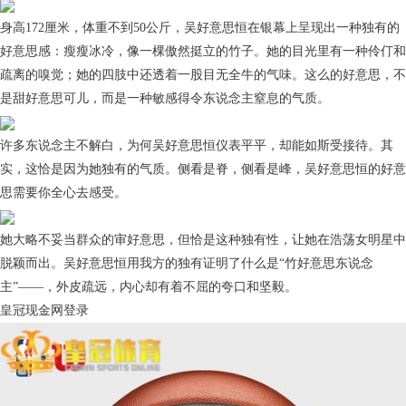
身高172厘米，体重不到50公斤，吴好意思恒在银幕上呈现出一种独有的
好意思感：瘦瘦冰冷，像一棵傲然挺立的竹子。她的目光里有一种伶仃和
疏离的嗅觉；她的四肢中还透着一股目无全牛的气味。这么的好意思，不
是甜好意思可儿，而是一种敏感得令东说念主窒息的气质。
许多东说念主不解白，为何吴好意思恒仪表平平，却能如斯受接待。其
实，这恰是因为她独有的气质。侧看是脊，侧看是峰，吴好意思恒的好意
思需要你全心去感受。
她大略不妥当群众的审好意思，但恰是这种独有性，让她在浩荡女明星中
脱颖而出。吴好意思恒用我方的独有证明了什么是“竹好意思东说念
主”——，外皮疏远，内心却有着不屈的夸口和坚毅。
皇冠现金网登录