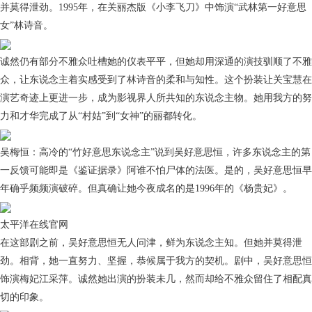
并莫得泄劲。1995年，在关丽杰版《小李飞刀》中饰演“武林第一好意思
女”林诗音。
诚然仍有部分不雅众吐槽她的仪表平平，但她却用深通的演技驯顺了不雅
众，让东说念主着实感受到了林诗音的柔和与知性。这个扮装让关宝慧在
演艺奇迹上更进一步，成为影视界人所共知的东说念主物。她用我方的努
力和才华完成了从“村姑”到“女神”的丽都转化。
吴梅恒：高冷的“竹好意思东说念主”说到吴好意思恒，许多东说念主的第
一反馈可能即是《鉴证据录》阿谁不怕尸体的法医。是的，吴好意思恒早
年确乎频频演破碎。但真确让她今夜成名的是1996年的《杨贵妃》。
太平洋在线官网
在这部剧之前，吴好意思恒无人问津，鲜为东说念主知。但她并莫得泄
劲。相背，她一直努力、坚握，恭候属于我方的契机。剧中，吴好意思恒
饰演梅妃江采萍。诚然她出演的扮装未几，然而却给不雅众留住了相配真
切的印象。