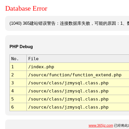
Database Error
(1040) 365建站错误警告：连接数据库失败，可能的原因：1、数
PHP Debug
No.
File
1
/index.php
2
/source/function/function_extend.php
3
/source/class/jzmysql.class.php
4
/source/class/jzmysql.class.php
5
/source/class/jzmysql.class.php
6
/source/class/jzmysql.class.php
www.365jz.com
已经将此