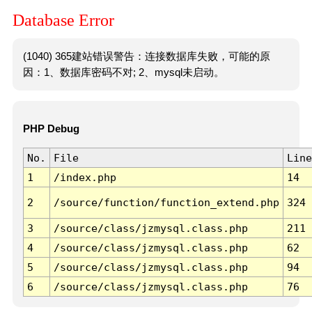
Database Error
(1040) 365建站错误警告：连接数据库失败，可能的原
因：1、数据库密码不对; 2、mysql未启动。
PHP Debug
No.
File
Line
1
/index.php
14
2
/source/function/function_extend.php
324
3
/source/class/jzmysql.class.php
211
4
/source/class/jzmysql.class.php
62
5
/source/class/jzmysql.class.php
94
6
/source/class/jzmysql.class.php
76