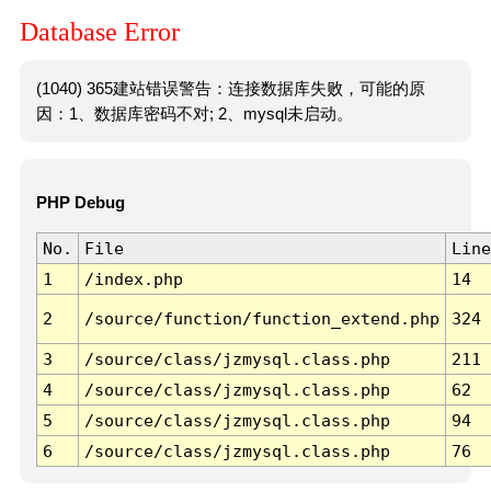
Database Error
(1040) 365建站错误警告：连接数据库失败，可能的原
因：1、数据库密码不对; 2、mysql未启动。
PHP Debug
No.
File
Line
1
/index.php
14
2
/source/function/function_extend.php
324
3
/source/class/jzmysql.class.php
211
4
/source/class/jzmysql.class.php
62
5
/source/class/jzmysql.class.php
94
6
/source/class/jzmysql.class.php
76