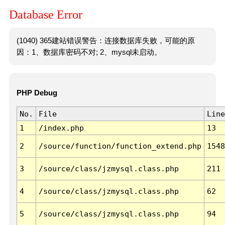
Database Error
(1040) 365建站错误警告：连接数据库失败，可能的原
因：1、数据库密码不对; 2、mysql未启动。
PHP Debug
No.
File
Line
1
/index.php
13
2
/source/function/function_extend.php
1548
3
/source/class/jzmysql.class.php
211
4
/source/class/jzmysql.class.php
62
5
/source/class/jzmysql.class.php
94