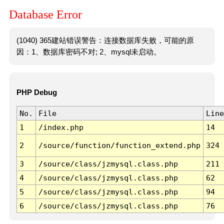
Database Error
(1040) 365建站错误警告：连接数据库失败，可能的原
因：1、数据库密码不对; 2、mysql未启动。
PHP Debug
No.
File
Line
1
/index.php
14
2
/source/function/function_extend.php
324
3
/source/class/jzmysql.class.php
211
4
/source/class/jzmysql.class.php
62
5
/source/class/jzmysql.class.php
94
6
/source/class/jzmysql.class.php
76