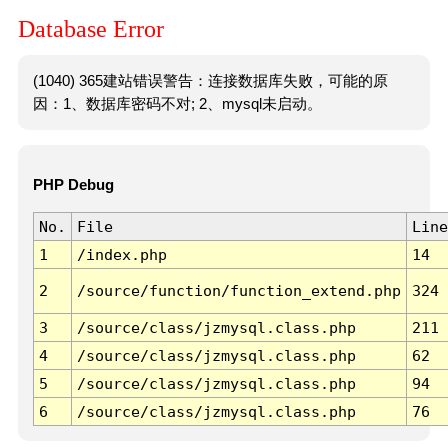
Database Error
(1040) 365建站错误警告：连接数据库失败，可能的原
因：1、数据库密码不对; 2、mysql未启动。
PHP Debug
No.
File
Line
1
/index.php
14
2
/source/function/function_extend.php
324
3
/source/class/jzmysql.class.php
211
4
/source/class/jzmysql.class.php
62
5
/source/class/jzmysql.class.php
94
6
/source/class/jzmysql.class.php
76