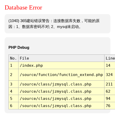
Database Error
(1040) 365建站错误警告：连接数据库失败，可能的原
因：1、数据库密码不对; 2、mysql未启动。
PHP Debug
No.
File
Line
1
/index.php
14
2
/source/function/function_extend.php
324
3
/source/class/jzmysql.class.php
211
4
/source/class/jzmysql.class.php
62
5
/source/class/jzmysql.class.php
94
6
/source/class/jzmysql.class.php
76