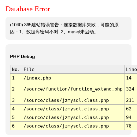
Database Error
(1040) 365建站错误警告：连接数据库失败，可能的原
因：1、数据库密码不对; 2、mysql未启动。
PHP Debug
No.
File
Line
1
/index.php
14
2
/source/function/function_extend.php
324
3
/source/class/jzmysql.class.php
211
4
/source/class/jzmysql.class.php
62
5
/source/class/jzmysql.class.php
94
6
/source/class/jzmysql.class.php
76