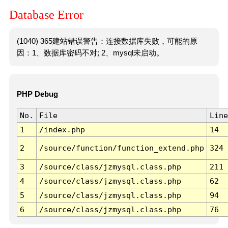
Database Error
(1040) 365建站错误警告：连接数据库失败，可能的原
因：1、数据库密码不对; 2、mysql未启动。
PHP Debug
No.
File
Line
1
/index.php
14
2
/source/function/function_extend.php
324
3
/source/class/jzmysql.class.php
211
4
/source/class/jzmysql.class.php
62
5
/source/class/jzmysql.class.php
94
6
/source/class/jzmysql.class.php
76