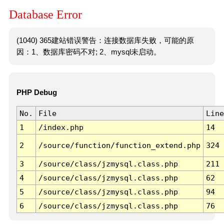
Database Error
(1040) 365建站错误警告：连接数据库失败，可能的原
因：1、数据库密码不对; 2、mysql未启动。
PHP Debug
No.
File
Line
1
/index.php
14
2
/source/function/function_extend.php
324
3
/source/class/jzmysql.class.php
211
4
/source/class/jzmysql.class.php
62
5
/source/class/jzmysql.class.php
94
6
/source/class/jzmysql.class.php
76