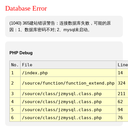
Database Error
(1040) 365建站错误警告：连接数据库失败，可能的原
因：1、数据库密码不对; 2、mysql未启动。
PHP Debug
No.
File
Line
1
/index.php
14
2
/source/function/function_extend.php
324
3
/source/class/jzmysql.class.php
211
4
/source/class/jzmysql.class.php
62
5
/source/class/jzmysql.class.php
94
6
/source/class/jzmysql.class.php
76