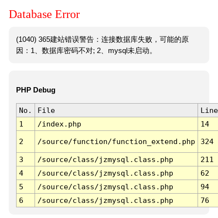
Database Error
(1040) 365建站错误警告：连接数据库失败，可能的原
因：1、数据库密码不对; 2、mysql未启动。
PHP Debug
No.
File
Line
1
/index.php
14
2
/source/function/function_extend.php
324
3
/source/class/jzmysql.class.php
211
4
/source/class/jzmysql.class.php
62
5
/source/class/jzmysql.class.php
94
6
/source/class/jzmysql.class.php
76