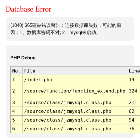
Database Error
(1040) 365建站错误警告：连接数据库失败，可能的原
因：1、数据库密码不对; 2、mysql未启动。
PHP Debug
No.
File
Line
1
/index.php
14
2
/source/function/function_extend.php
324
3
/source/class/jzmysql.class.php
211
4
/source/class/jzmysql.class.php
62
5
/source/class/jzmysql.class.php
94
6
/source/class/jzmysql.class.php
76