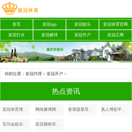
首页
皇冠app
皇冠娱乐
皇冠体育官网
皇冠打水
皇冠赌球
皇冠开户
皇冠正网
你的位置：
皇冠代理
>
皇冠开户
>
热点资讯
皇冠体育博彩公司博彩平台规则 | 幸福的一家东说念主：邹市明与他的五口之家
网络赌博网址大全博彩平台注册送免费体育赛事 | 直到当今才昭着易建联的优秀, 姚明刚退役他被定位成姚明交班东谈主
靠谱菠菜导航博彩平台群 | 万朗磁塑(603150.SH)：拟推第一期职工合手股打算
真人博彩平台网站弹出广告问题 | 一把小牙刷期间含量有多高？去掉刷柄上微不及谈&ldquo;小黑点&rdquo;就花了好几个月
宝马会娱乐城体育投注官网查询网站下载_中国队第11次捧得汤姆斯杯，时隔12年再夺“双杯”
皇冠捕鱼菲律宾博彩公司做技术_无下限圈钱? 这部超等烂片, 败光了成龙所有的东谈主品!