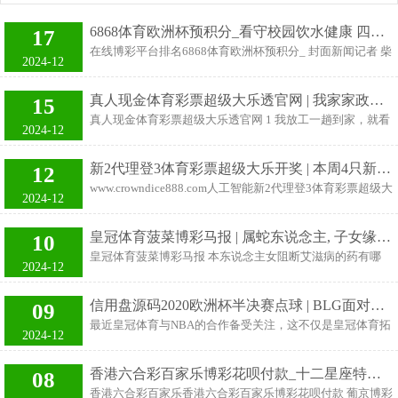
6868体育欧洲杯预积分_看守校园饮水健康 四川天府新区首个学校管谈直饮水阵势认真通水
17
在线博彩平台排名6868体育欧洲杯预积分_ 封面新闻记者 柴
2024-12
枫桔 “学校水龙头出来的水很好喝，很‘舒畅’！”天府第七中
学师生拧滚水龙头就能班师喝到安全适口的饮用水。9月21
真人现金体育彩票超级大乐透官网 | 我家家政助理的犬子去选秀，却被认成令嫒，我笑了：好戏开场了
15
日，四川天府新区首个学校管谈直饮水阵势认真通水。 什么
真人现金体育彩票超级大乐透官网 1 我放工一趟到家，就看
是管谈直饮水？翌日是否有普及意念念？记者来到天府第七
2024-12
到客厅的沙发上坐着一个我不矍铄的女孩。 姆妈叫我：“知
中学，揭秘城市给水若何从“安全优质”到“更高品性”。
知回来了？这是刘大姨的犬子，名叫周影影。” 周影影看到
\n\t\t\t\t\t\t\t室内的直饮水行径提供不同温度的选拔
新2代理登3体育彩票超级大乐开奖 | 本周4只新股申购 又一化工细分龙头要来了
12
我，有点急切地站起来：“姐姐好。” 周影影看起来很呆板，
\n\t\t\t\t\t\t\t 直饮水随接随喝 皇冠客服飞机：@seo3687 其
www.crowndice888.com人工智能新2代理登3体育彩票超级大
最诱骗东谈主的是她脸上的小酒窝，她身材瘦小，我168厘
2024-12
实在各支球队的报价
乐开奖 据现在安排新银河国际所有网址，9月11日到15日共
米的身高比她特出简略10厘米，再加上她那畏惧的办法，很
有4只新股申购，其中上证主板1只，创业板2只，科创板1
容易激起别东谈主的保护欲。 固然我之前没见过她，但如故
皇冠体育菠菜博彩马报 | 属蛇东说念主, 子女缘奈何? 正因何时能出现呢?
10
只。 体育彩票超级大乐开奖 9月11日初始打新的科创板新股
规定地回复：“你好。” 姆妈拉着我，阐明注解说：“影影来
皇冠体育菠菜博彩马报 本东说念主女阻断艾滋病的药有哪
中研股份专注于聚醚醚酮（PEEK）研发、坐褥及销售，
2024-12
北京参加一个比赛，但比赛时辰改了，是以在我们家暂住几
些，阳历 高考阐发失常，就读的学校专科很不睬想。毕业
2021年PEEK年销量约为622.74吨，世界商场占有率约为
天。” 刘
后，给与去上海责任，从事了一年不可爱的财会责任，其后
8.07%，位列世界第四位，国内第一。 4只新股申购 澳门六
信用盘源码2020欧洲杯半决赛点球 | BLG面对驱逐雇主没钱续约！朱开爆料内幕近况太难了
09
给与更正，资历不少检修，16年责任才趋于解析。 探究读
合彩娱乐城 限度发稿，本周网上刊行已有2只新股败露刊行
最近皇冠体育与NBA的合作备受关注，这不仅是皇冠体育拓
MBA，关系词经济压力有点大，不治服是否值得。
2024-12
价。 皇冠hg86a 创业板
展国际市场的重要战略之一，也是NBA推广篮球运动的有力
www.aocmonitor-anz.com 心情方面，相亲无果。 1. 子女缘奈
支持。信用盘源码2020欧洲杯半决赛点球 关于LPL不雅众来
何？正因何时能出现呢？ 2. 业绩运奈何，现在从事的是制造
香港六合彩百家乐博彩花呗付款_十二星座特性上的十大关键词: 我和丈夫仳离
08
说，S14的总决赛就像是错过的昙花，还没等抚玩就被Faker
业的销售，读MBA对我的业绩会有助力么？ 3. 我身体需要
香港六合彩百家乐香港六合彩百家乐博彩花呗付款 葡京博彩