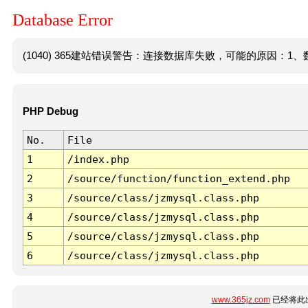
Database Error
(1040) 365建站错误警告：连接数据库失败，可能的原因：1、数
PHP Debug
No.
File
1
/index.php
2
/source/function/function_extend.php
3
/source/class/jzmysql.class.php
4
/source/class/jzmysql.class.php
5
/source/class/jzmysql.class.php
6
/source/class/jzmysql.class.php
www.365jz.com
已经将此