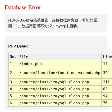
Database Error
(1040) 365建站错误警告：连接数据库失败，可能的原
因：1、数据库密码不对; 2、mysql未启动。
PHP Debug
No.
File
Line
1
/index.php
14
2
/source/function/function_extend.php
324
3
/source/class/jzmysql.class.php
211
4
/source/class/jzmysql.class.php
62
5
/source/class/jzmysql.class.php
94
6
/source/class/jzmysql.class.php
76