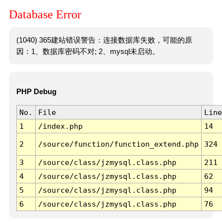
Database Error
(1040) 365建站错误警告：连接数据库失败，可能的原
因：1、数据库密码不对; 2、mysql未启动。
PHP Debug
No.
File
Line
1
/index.php
14
2
/source/function/function_extend.php
324
3
/source/class/jzmysql.class.php
211
4
/source/class/jzmysql.class.php
62
5
/source/class/jzmysql.class.php
94
6
/source/class/jzmysql.class.php
76