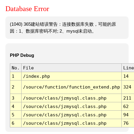
Database Error
(1040) 365建站错误警告：连接数据库失败，可能的原
因：1、数据库密码不对; 2、mysql未启动。
PHP Debug
No.
File
Line
1
/index.php
14
2
/source/function/function_extend.php
324
3
/source/class/jzmysql.class.php
211
4
/source/class/jzmysql.class.php
62
5
/source/class/jzmysql.class.php
94
6
/source/class/jzmysql.class.php
76