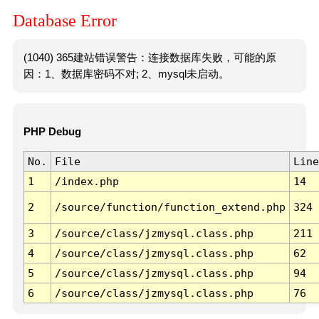
Database Error
(1040) 365建站错误警告：连接数据库失败，可能的原
因：1、数据库密码不对; 2、mysql未启动。
PHP Debug
No.
File
Line
1
/index.php
14
2
/source/function/function_extend.php
324
3
/source/class/jzmysql.class.php
211
4
/source/class/jzmysql.class.php
62
5
/source/class/jzmysql.class.php
94
6
/source/class/jzmysql.class.php
76